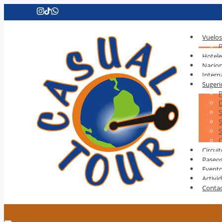
Vuelo
Hotele
Nacion
Intern
Sugeri
Circui
Paseo
Event
Activi
Conta