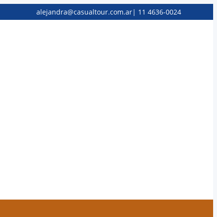
alejandra@casualtour.com.ar
|
11 4636-0024