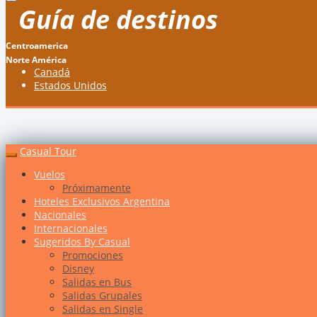
Guía de destinos
Centroamerica
Norte América
Canadá
Estados Unidos
Casual Tour
Vuelos
Próximamente
Hoteles Exclusivos Argentina
Nacionales
Internacionales
Sugeridos By Casual
Promociones
Disney
Salidas en Bus
Salidas Grupales
Salidas en Single