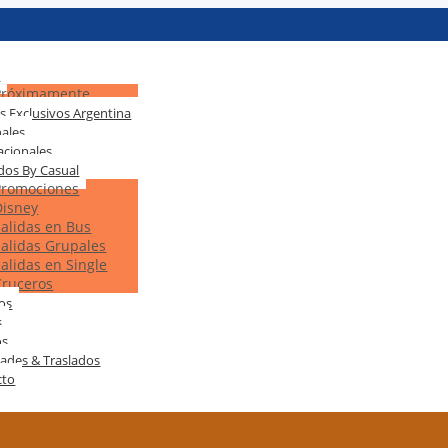
s
Próximamente
s Exclusivos Argentina
ales
acionales
dos By Casual
Promociones
Disney
Salidas en Bus
Salidas Grupales
Salidas en Single
Cruceros
tos
s
os
dades & Traslados
cto