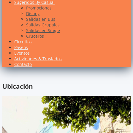
Sugeridos By Casual
Promociones
Disney
Salidas en Bus
Salidas Grupales
Salidas en Single
Cruceros
Circuitos
Paseos
Eventos
Actividades & Traslados
Contacto
Ubicación