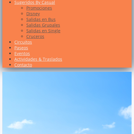
Sugeridos By Casual
Promociones
Disney
Salidas en Bus
Salidas Grupales
Salidas en Single
Cruceros
Circuitos
Paseos
Eventos
Actividades & Traslados
Contacto