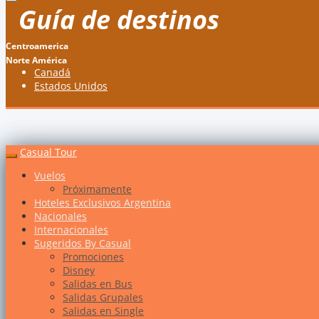
Guía de destinos
Centroamerica
Norte América
Canadá
Estados Unidos
Casual Tour
Vuelos
Próximamente
Hoteles Exclusivos Argentina
Nacionales
Internacionales
Sugeridos By Casual
Promociones
Disney
Salidas en Bus
Salidas Grupales
Salidas en Single