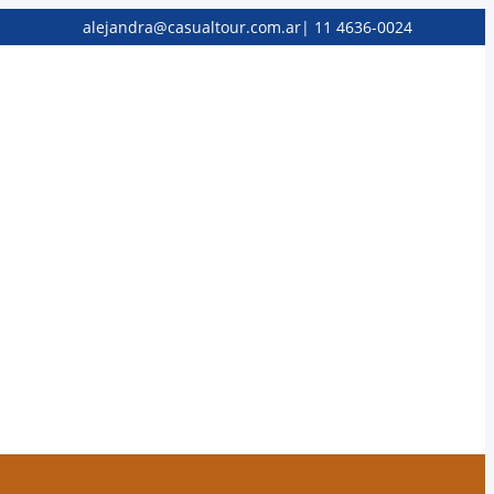
alejandra@casualtour.com.ar
|
11 4636-0024