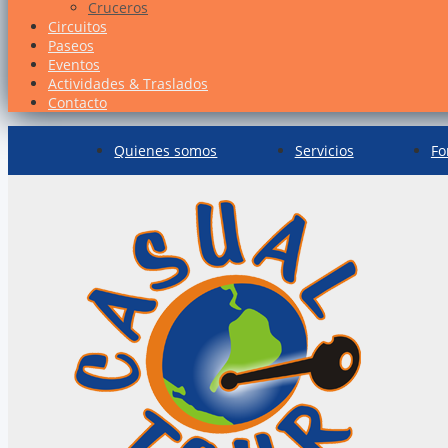
Cruceros
Circuitos
Paseos
Eventos
Actividades & Traslados
Contacto
Quienes somos
Servicios
Fo