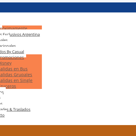
s
Próximamente
s Exclusivos Argentina
ales
acionales
dos By Casual
Promociones
Disney
Salidas en Bus
Salidas Grupales
Salidas en Single
Cruceros
tos
s
os
dades & Traslados
cto