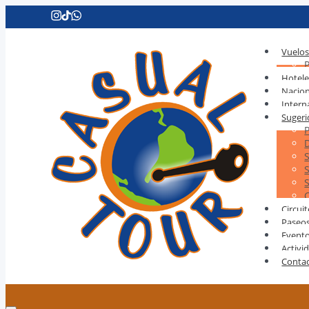
Vuelo
Hotele
Nacion
Intern
Sugeri
Circui
Paseo
Event
Activi
Conta