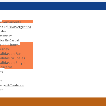
s
Próximamente
s Exclusivos Argentina
ales
acionales
dos By Casual
Promociones
Disney
Salidas en Bus
Salidas Grupales
Salidas en Single
Cruceros
tos
s
os
dades & Traslados
cto