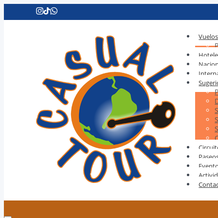
Vuelo
Hotele
Nacion
Intern
Sugeri
Circui
Paseo
Event
Activi
Conta