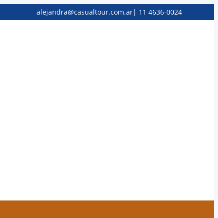
alejandra@casualtour.com.ar
|
11 4636-0024