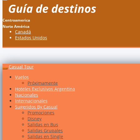
Guía de destinos
Centroamerica
Norte América
Canadá
Estados Unidos
Casual Tour
Vuelos
Próximamente
Hoteles Exclusivos Argentina
Nacionales
Internacionales
Sugeridos By Casual
Promociones
Disney
Salidas en Bus
Salidas Grupales
Salidas en Single