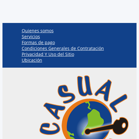
Quienes somos
Servicios
Formas de pago
Condiciones Generales de Contratación
Privacidad Y Uso del Sitio
Ubicación