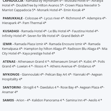
CAPADOCCIA
- Ramada by Wyndham 4*- Mustafa Hotel 4*- Avrasya
Hotel 4*- DoubleTree by Hilton Avanos 5*- Crown Plaza Nevsehir 5-
Marriot Cappadocia 5*- Monark Hotel 4*- Emin Kocak 4*
PAMUKKALE
- Colossae 4*- Lycus river 4*- Richmond 4*- Adempira 4*-
Hierapark 4*- Pam Thermal 4*
KUSADASI
- Ramada Hotel 4*- Le Blu Hotel 4*- Faustina Hotel 4*-
Infinity Hotel 4*- Seven for life Hotel 4*- Grand Belish 4*
IZMIR -
Ramada Plaza Izmir 4*- Ramada Encoure Izmir 4*- Ramada
Kemalpasa 4*- Hampton by hilton Aliaga 4*- Radisson Blu Aliaga 4*- Mia
City Hotel 4*- Kaya prestige hotel 4*
ATENAS
- Athenaeun Grand 4 *- Athenaeum Smart 4*- Kubic 4*- Polis
Grand 4*- Luwian 4 *- Ilissos 4 *- Athens Avenue 4*- Eridanus 4*
MYKONOS
- Giannoulaki 4*- Pelican Bay Art 4*- Yiannaki 4*- Aegean
Hospitality 4*
SANTORINI
- Strogili 4 *- Daedalus 4 *- Rose Bay 4*- Aegean Plaza 4*-
Anamar 4*
SAMOS
- Arion - 4*- Kalidon Panorama 4 *- Samina Inn 4*- Aeolis 4 *