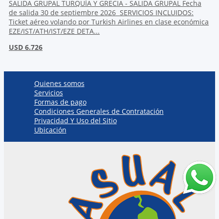
SALIDA GRUPAL TURQUÍA Y GRECIA - SALIDA GRUPAL Fecha
de salida 30 de septiembre 2026 SERVICIOS INCLUIDOS:
Ticket aéreo volando por Turkish Airlines en clase económica
EZE/IST/ATH/IST/EZE DETA...
USD 6.726
Quienes somos
Servicios
Formas de pago
Condiciones Generales de Contratación
Privacidad Y Uso del Sitio
Ubicación