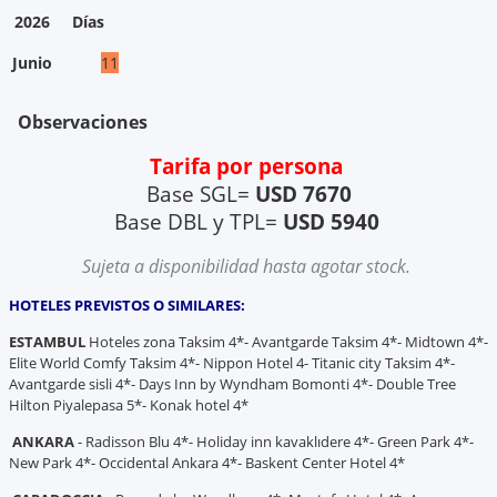
2026
Días
Junio
11
Observaciones
Tarifa por persona
Base SGL=
USD 7670
Base DBL y TPL=
USD 5940
Sujeta a disponibilidad hasta agotar stock.
HOTELES PREVISTOS O SIMILARES:
ESTAMBUL
Hoteles zona Taksim 4*- Avantgarde Taksim 4*- Midtown 4*-
Elite World Comfy Taksim 4*- Nippon Hotel 4- Titanic city Taksim 4*-
Avantgarde sisli 4*- Days Inn by Wyndham Bomonti 4*- Double Tree
Hilton Piyalepasa 5*- Konak hotel 4*
ANKARA
- Radisson Blu 4*- Holiday inn kavaklıdere 4*- Green Park 4*-
New Park 4*- Occidental Ankara 4*- Baskent Center Hotel 4*