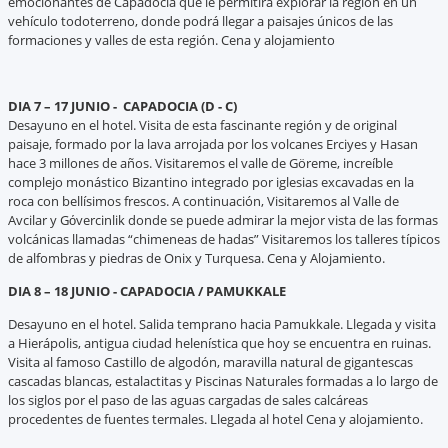
emocionantes de Capadocia que le permitirá explorar la región en un
vehículo todoterreno, donde podrá llegar a paisajes únicos de las
formaciones y valles de esta región. Cena y alojamiento
DIA 7 – 17 JUNIO - CAPADOCIA (D - C)
Desayuno en el hotel. Visita de esta fascinante región y de original
paisaje, formado por la lava arrojada por los volcanes Erciyes y Hasan
hace 3 millones de años. Visitaremos el valle de Göreme, increíble
complejo monástico Bizantino integrado por iglesias excavadas en la
roca con bellísimos frescos. A continuación, Visitaremos al Valle de
Avcilar y Gόvercinlik donde se puede admirar la mejor vista de las formas
volcánicas llamadas “chimeneas de hadas” Visitaremos los talleres típicos
de alfombras y piedras de Onix y Turquesa. Cena y Alojamiento.
DIA 8 – 18 JUNIO - CAPADOCIA /
PAMUKKALE
Desayuno en el hotel. Salida temprano hacia Pamukkale. Llegada y visita
a Hierápolis, antigua ciudad helenística que hoy se encuentra en ruinas.
Visita al famoso Castillo de algodón, maravilla natural de gigantescas
cascadas blancas, estalactitas y Piscinas Naturales formadas a lo largo de
los siglos por el paso de las aguas cargadas de sales calcáreas
procedentes de fuentes termales. Llegada al hotel Cena y alojamiento.