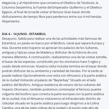
elegancia; y al Hipódromo que conserva el Obelisco de Teodosio, la
Columna Serpentina, la Fuente del Emperador Guillermo y el Obelisco
Egipcio, al final de la tarde visitar el famoso Gran bazar donde
disfrutaremos de tiempo libre para perdernos entre sus 4 mil tiendas.
.
Alojamiento
DIA 4 – 14 JUNIO - ESTAMBUL
Desayuno. Salida para realizar una de las actividades más famosas de
Estambul, un paseo en barco por el Bósforo, canal que separa Europa y
Asía. Durante este trayecto se aprecian los palacios de los Sultanes,
antiguas y típicas casas de Madera y disfrutar de la historia de una
manera diferente. A continuación, realizaremos una de las visitas estrella,
el bazar de las especias, constituido por los otomanos hace 5 siglos y
usado desde entonces. Nuestra visita Incluida termina en el bazar donde
podrán disfrutar de su ambiente y variedad de tiendas. Por la tarde se
puede realizar Opcionalmente una visita con Almuerzo a la parte asiática
de la ciudad Visitando al palacio de “Beylerbey” Situado en el lado
asiático del Bósforo. Antigua residencia de verano de los sultanes del
Imperio Otomano, también podremos contemplar el famoso puente
colgante del bosforo que conecta la parte europea con la parte asiática
de la ciudad, tras el Almuerzo visitaremos el infravalorado distrito de
Üsküdar situado en la parte asiática para luego dirigirnos a la Colina
Camlica, una de las siete colinas de la ciudad y el punto más alto de