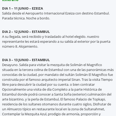
DIA 1 – 11 JUNIO – EZEIZA
Salida desde el Aeropuerto Internacional Ezeiza con destino Estambul.
Parada técnica. Noche a bordo.
DIA 2 – 12 JUNIO – ESTAMBUL
A su llegada, será recibido y trasladado al hotel elegido. nuestro
representante les estará esperando a su salida al exterior por la puerta
número 8. Alojamiento.
DIA 3 – 13 JUNIO – ESTAMBUL
Desayuno. Salida para visitar la mezquita de Solimán el Magnifico
situada en la tercera colina de Estambul con una de las panorámicas más
conocidas de la ciudad, por mandato del sultán Solimán El Magnífico fue
construida por el famoso arquitecto imperial Sinan. Tras la visita Tiempo
libre para descubrir la ciudad por su cuenta. o bien contratar
Opcionalmente una visita de día Completo a la parte Histórica de
Estambul donde podrá conocer a Santa Sofia (exterior) culminación del
arte bizantino, y la perla de Estambul, El famoso Palacio de Topkapi,
residencia de los sultanes otomanos durante cuatro siglos, Disfrutar de
un Almuerzo típico en restaurante local en la zona de Sultanahmet,
Contemplar la Mezquita Azul, prodigio de armonía, proporción y