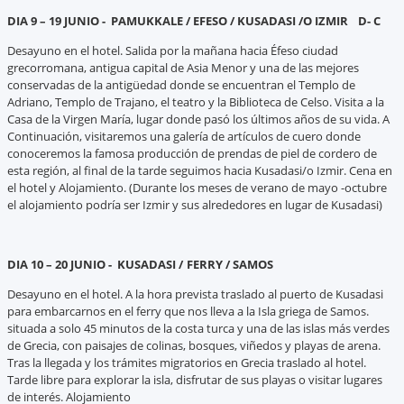
DIA 9 – 19 JUNIO - PAMUKKALE /
EFESO / KUSADASI /O IZMIR
D- C
Desayuno en el hotel. Salida por la mañana hacia Éfeso ciudad
grecorromana, antigua capital de Asia Menor y una de las mejores
conservadas de la antigüedad donde se encuentran el Templo de
Adriano, Templo de Trajano, el teatro y la Biblioteca de Celso. Visita a la
Casa de la Virgen María, lugar donde pasó los últimos años de su vida. A
Continuación, visitaremos una galería de artículos de cuero donde
conoceremos la famosa producción de prendas de piel de cordero de
esta región, al final de la tarde seguimos hacia Kusadasi/o Izmir. Cena en
el hotel y Alojamiento. (Durante los meses de verano de mayo -octubre
el alojamiento podría ser Izmir y sus alrededores en lugar de Kusadasi)
DIA 10 – 20 JUNIO - KUSADASI /
FERRY / SAMOS
Desayuno en el hotel. A la hora prevista traslado al puerto de Kusadasi
para embarcarnos en el ferry que nos lleva a la Isla griega de Samos.
situada a solo 45 minutos de la costa turca y una de las islas más verdes
de Grecia, con paisajes de colinas, bosques, viñedos y playas de arena.
Tras la llegada y los trámites migratorios en Grecia traslado al hotel.
Tarde libre para explorar la isla, disfrutar de sus playas o visitar lugares
de interés. Alojamiento